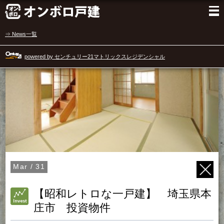
⇒ News一覧
powered by センチュリー21マトリックスレジデンシャル
Mar / 31
【昭和レトロな一戸建】 埼玉県本
庄市 投資物件