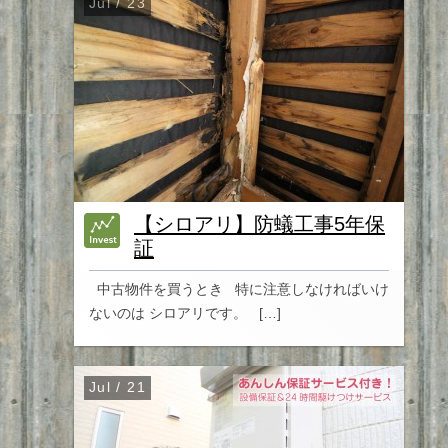
Jul / 23
【シロアリ】防蟻工事5年保
証
中古物件を買うとき 特に注意しなければいけ
ないのは シロアリです。 […]
Jul / 21