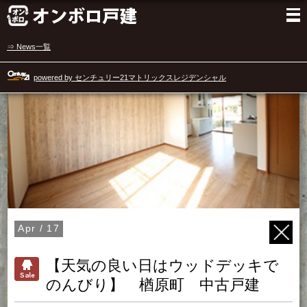
⇒ News一覧
powered by センチュリー21マトリックスレジデンシャル
Apr / 17
【天気の良い日はウッドデッキで
のんびり】 楢原町 中古戸建